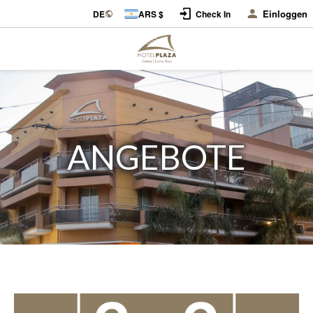
Einloggen
DE
ARS $
Check In
ANGEBOTE