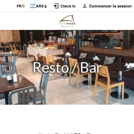
Commencer la session
FR
ARS $
Check In
Resto / Bar