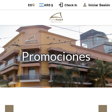
Iniciar Sesión
ES
ARS $
Check In
Promociones