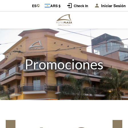
Iniciar Sesión
ES
ARS $
Check In
Promociones