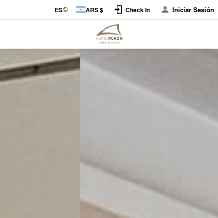
Iniciar Sesión
ES
ARS $
Check In