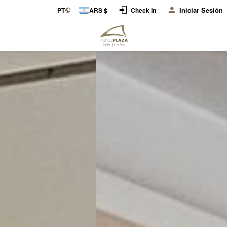
Iniciar Sesión
PT
ARS $
Check In