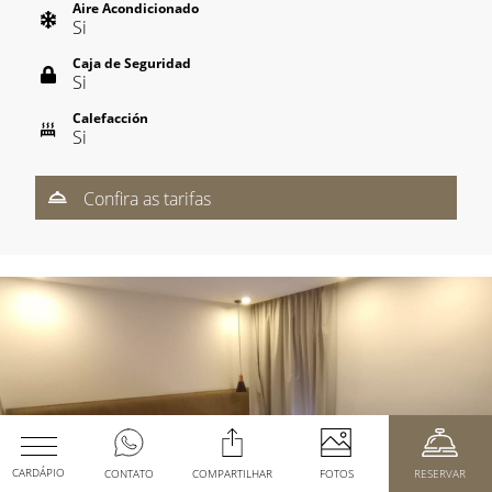
Aire Acondicionado
Si
Caja de Seguridad
Si
Calefacción
Si
Confira as tarifas
CARDÁPIO
CONTATO
COMPARTILHAR
FOTOS
RESERVAR