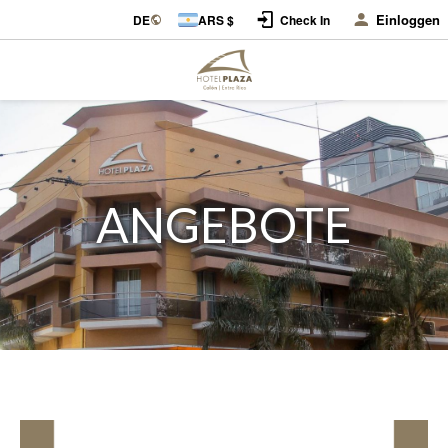
Einloggen
DE
ARS $
Check In
ANGEBOTE