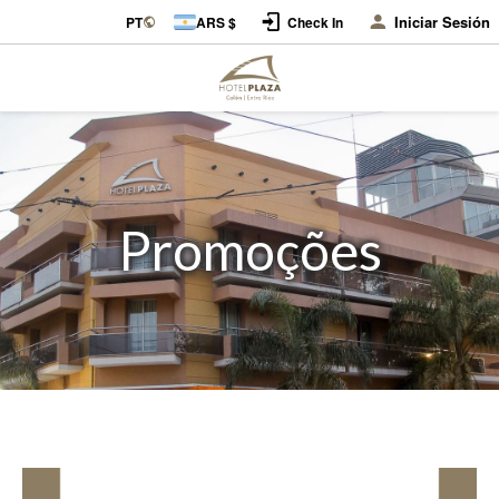
Iniciar Sesión
PT
ARS $
Check In
Promoções