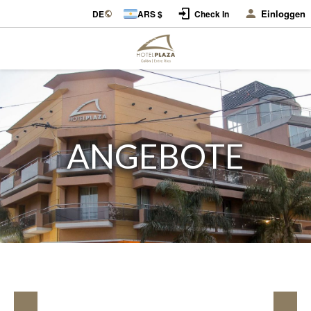
Einloggen
DE
ARS $
Check In
ANGEBOTE