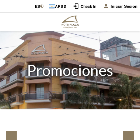
Iniciar Sesión
ES
ARS $
Check In
Promociones