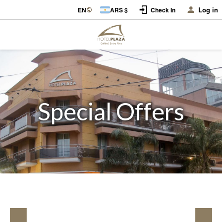
Log in
EN
ARS $
Check In
Special Offers