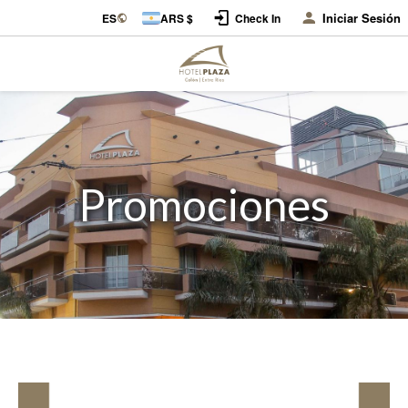
Iniciar Sesión
ES
ARS $
Check In
Promociones