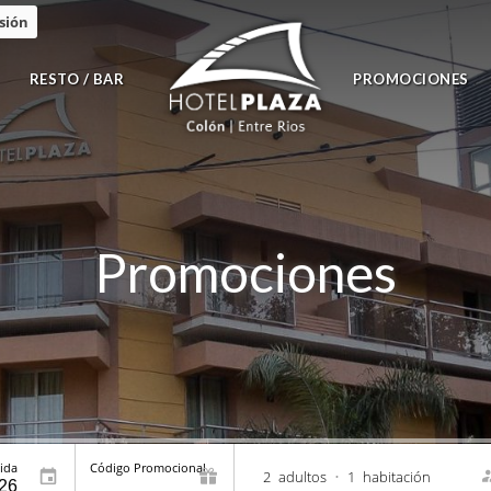
esión
RESTO / BAR
PROMOCIONES
Promociones
ida
Código Promocional
2
adultos
•
1
habitación