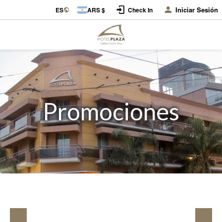
Iniciar Sesión
ES
ARS $
Check In
Promociones